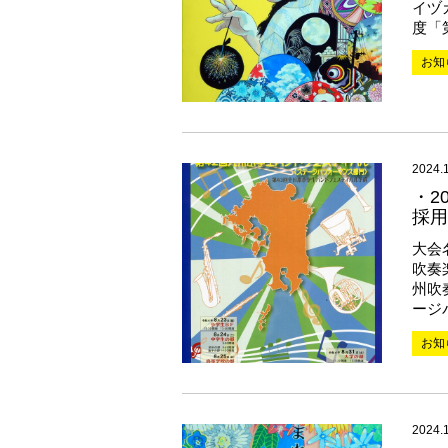
イヅ
度「
お知
2024.
・2
採用
大会
吹奏
州吹
ージ
お知
2024.