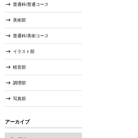
普通科/普通コース
美術部
普通科/美術コース
イラスト部
軽音部
調理部
写真部
アーカイブ