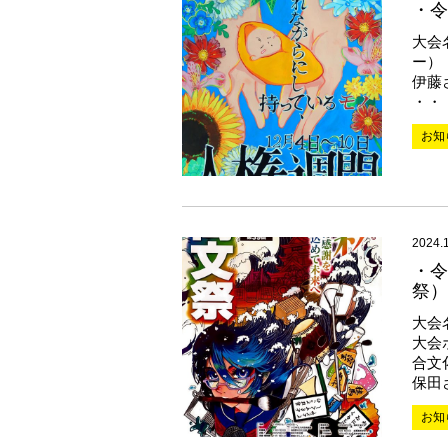
・令
大会
ー）
伊藤
・・
お知
2024.
・令
祭）
大会
大会
合文
保田
お知