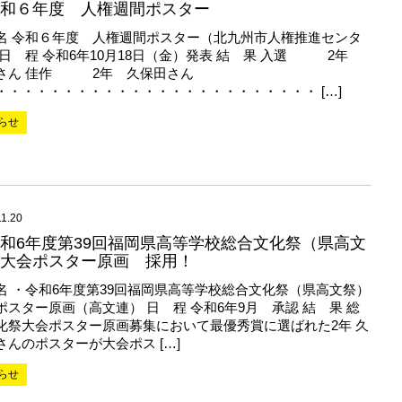
和６年度 人権週間ポスター
名 令和６年度 人権週間ポスター（北九州市人権推進センタ
 日 程 令和6年10月18日（金）発表 結 果 入選 2年
さん 佳作 2年 久保田さん
・・・・・・・・・・・・・・・・・・・・・・・・ […]
らせ
11.20
和6年度第39回福岡県高等学校総合文化祭（県高文
大会ポスター原画 採用！
名 ・令和6年度第39回福岡県高等学校総合文化祭（県高文祭）
ポスター原画（高文連） 日 程 令和6年9月 承認 結 果 総
化祭大会ポスター原画募集において最優秀賞に選ばれた2年 久
さんのポスターが大会ポス […]
らせ