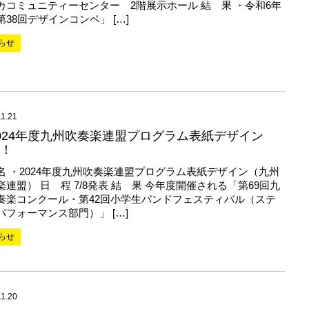
カコミュニティーセンター 2階展示ホール 結 果 ・令和6年
第38回デザインコンペ」 […]
らせ
11.21
024年度九州吹奏楽連盟プログラム表紙デザイン
！
名 ・2024年度九州吹奏楽連盟プログラム表紙デザイン（九州
楽連盟） 日 程 7/8発表 結 果 今年度開催される「第69回九
奏楽コンクール・第42回小学生バンドフェスティバル（ステ
パフォーマンス部門）」 […]
らせ
11.20