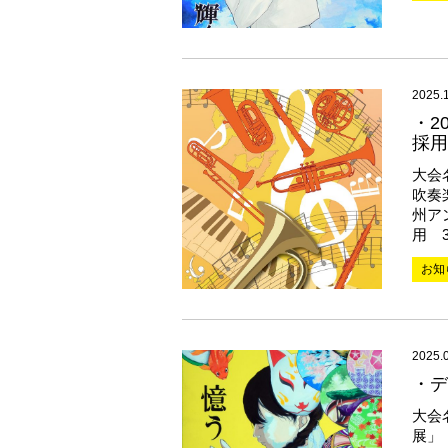
2025.
・2
採用
大会
吹奏
州ア
用 3
お知
2025.
・デ
大会
展」