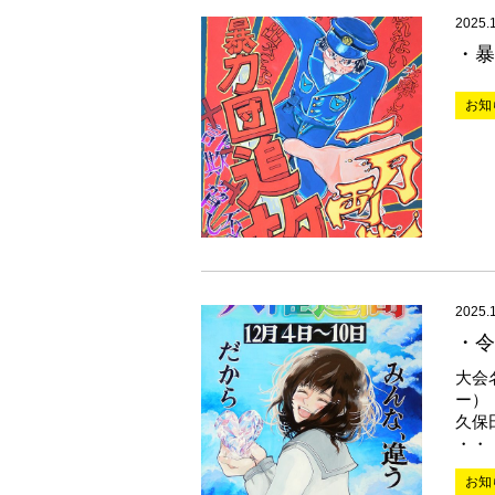
2025.
・暴
お知
2025.
・令
大会
ー）
久保
・・
お知