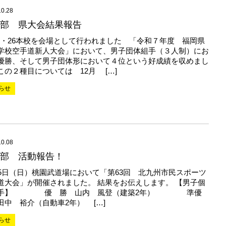
10.28
部 県大会結果報告
/25・26本校を会場として行われました 「令和７年度 福岡県
学校空手道新人大会」において、男子団体組手（３人制）にお
優勝、そして男子団体形において４位という好成績を収めまし
この２種目については 12月 […]
らせ
10.08
部 活動報告！
月5日（日）桃園武道場において「第63回 北九州市民スポーツ
道大会」が開催されました。 結果をお伝えします。 【男子個
組手】 優 勝 山内 風登（建築2年） 準優
田中 裕介（自動車2年） […]
らせ