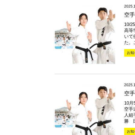
2025.
空手
10
高等
いて
た。
お知
2025.
空手
10
空手
人
勝 
お知