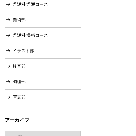
普通科/普通コース
美術部
普通科/美術コース
イラスト部
軽音部
調理部
写真部
アーカイブ