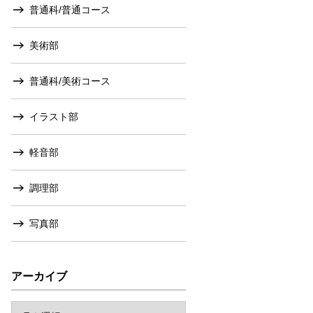
普通科/普通コース
美術部
普通科/美術コース
イラスト部
軽音部
調理部
写真部
アーカイブ