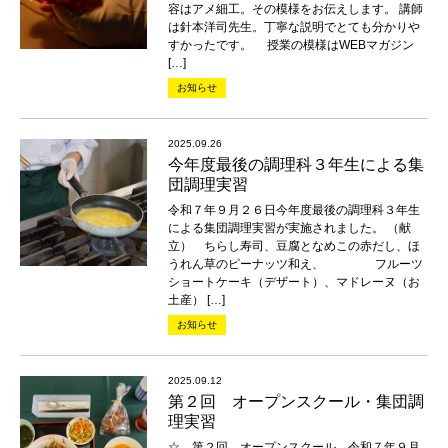
容はアメ細工。その模様をお伝えします。 講師
は針本洋司先生。丁寧な説明でとても分かりや
すかったです。 授業の模様はWEBマガジン
[…]
お知らせ
2025.09.26
今年度最後の調理科３年生による集
団調理実習
令和７年９月２６日今年度最後の調理科３年生
による集団調理実習が実施されました。 （献
立） ちらし寿司、豆腐となめこの赤だし、ほ
うれん草のピーナッツ和え、 フルーツ
ショートケーキ（デザート）、マドレーヌ（お
土産） […]
お知らせ
2025.09.12
第２回 オープンスクール・集団調
理実習
☆ 第２回 オープンスクール 令和７年９月