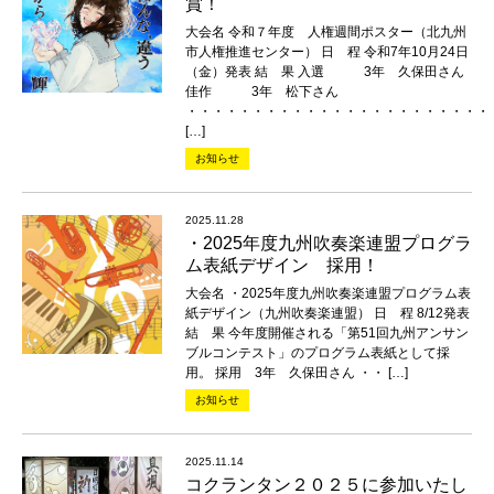
賞！
大会名 令和７年度 人権週間ポスター（北九州
市人権推進センター） 日 程 令和7年10月24日
（金）発表 結 果 入選 3年 久保田さん
佳作 3年 松下さん
・・・・・・・・・・・・・・・・・・・・・・・
[…]
お知らせ
2025.11.28
・2025年度九州吹奏楽連盟プログラ
ム表紙デザイン 採用！
大会名 ・2025年度九州吹奏楽連盟プログラム表
紙デザイン（九州吹奏楽連盟） 日 程 8/12発表
結 果 今年度開催される「第51回九州アンサン
ブルコンテスト」のプログラム表紙として採
用。 採用 3年 久保田さん ・・ […]
お知らせ
2025.11.14
コクランタン２０２５に参加いたし