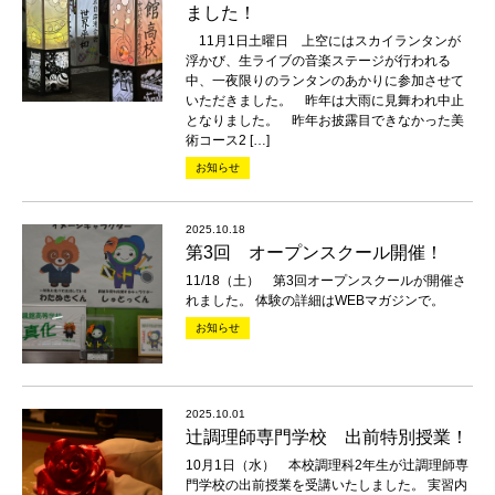
ました！
11月1日土曜日 上空にはスカイランタンが
浮かび、生ライブの音楽ステージが行われる
中、一夜限りのランタンのあかりに参加させて
いただきました。 昨年は大雨に見舞われ中止
となりました。 昨年お披露目できなかった美
術コース2 […]
お知らせ
2025.10.18
第3回 オープンスクール開催！
11/18（土） 第3回オープンスクールが開催さ
れました。 体験の詳細はWEBマガジンで。
お知らせ
2025.10.01
辻調理師専門学校 出前特別授業！
10月1日（水） 本校調理科2年生が辻調理師専
門学校の出前授業を受講いたしました。 実習内