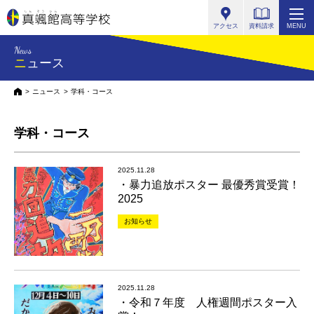
真颯館高等学校
アクセス
資料請求
MENU
News
ニュース
HOME
ニュース
学科・コース
学科・コース
2025.11.28
・暴力追放ポスター 最優秀賞受賞！
2025
お知らせ
2025.11.28
・令和７年度 人権週間ポスター入