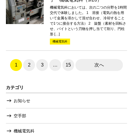
機械電気科においては、次の二つの分野を1時間
交代で体験しました。 1 溶接（電気の熱を用
いて金属を溶かして混ぜ合わせ、冷却すること
で1つに接合する方法） 2 旋盤（素材を回転さ
せ、バイトという刃物を押し当てて削り、円柱
形 […]
機械電気科
1
2
3
…
15
次へ
カテゴリ
お知らせ
空手部
機械電気科