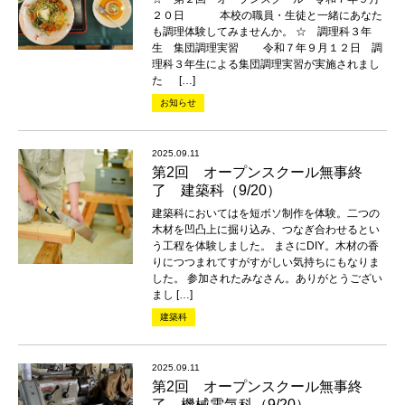
２０日 本校の職員・生徒と一緒にあなた
も調理体験してみませんか。 ☆ 調理科３年
生 集団調理実習 令和７年９月１２日 調
理科３年生による集団調理実習が実施されまし
た […]
お知らせ
2025.09.11
第2回 オープンスクール無事終
了 建築科（9/20）
建築科においてはを短ボソ制作を体験。二つの
木材を凹凸上に掘り込み、つなぎ合わせるとい
う工程を体験しました。 まさにDIY。木材の香
りにつつまれてすがすがしい気持ちにもなりま
した。 参加されたみなさん。ありがとうござい
まし […]
建築科
2025.09.11
第2回 オープンスクール無事終
了 機械電気科（9/20）