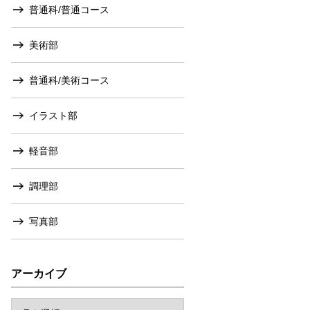
普通科/普通コース
美術部
普通科/美術コース
イラスト部
軽音部
調理部
写真部
アーカイブ