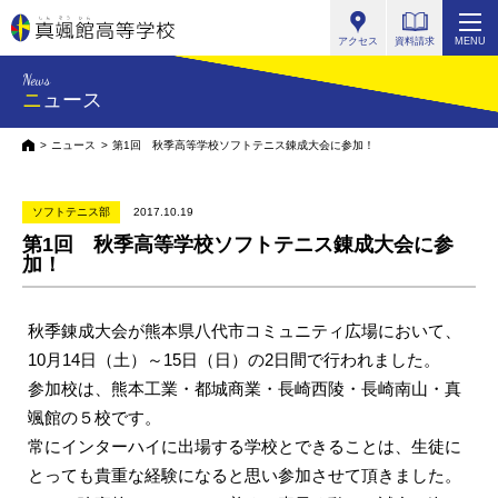
真颯館高等学校
アクセス
資料請求
MENU
News
ニュース
HOME
ニュース
第1回 秋季高等学校ソフトテニス錬成大会に参加！
ソフトテニス部
2017.10.19
第1回 秋季高等学校ソフトテニス錬成大会に参
加！
秋季錬成大会が熊本県八代市コミュニティ広場において、
10月14日（土）～15日（日）の2日間で行われました。
参加校は、熊本工業・都城商業・長崎西陵・長崎南山・真
颯館の５校です。
常にインターハイに出場する学校とできることは、生徒に
とっても貴重な経験になると思い参加させて頂きました。