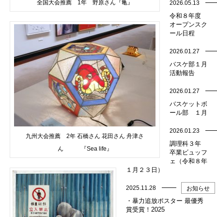
全国大会推薦 1年 野原さん『亀』
2026.05.13
令和８年度
オープンスク
ール日程
2026.01.27
バスケ部１月
活動報告
2026.01.27
バスケットボ
ール部 １月
2026.01.23
九州大会推薦 2年 石橋さん 花田さん 舟津さ
調理科３年
ん 『Sea life』
卒業ビュッフ
ェ（令和８年
１月２３日）
2025.11.28
お知らせ
・暴力追放ポスター 最優秀
賞受賞！2025