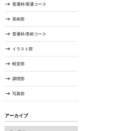
普通科/普通コース
美術部
普通科/美術コース
イラスト部
軽音部
調理部
写真部
アーカイブ