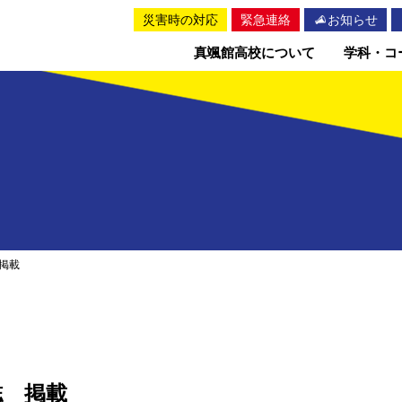
災害時の対応
緊急連絡
お知らせ
真颯館高校について
学科・コ
掲載
誌 掲載