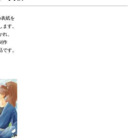
の表紙を
します。
かれ、
制作
品です。