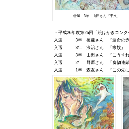
特選 3年 山田さん『干支』
・平成26年度第25回「絵はがきコン
入選 3年 榎亜さん 『運命の赤
入選 3年 浪治さん 『家族』
入選 3年 山田さん 『こうすれ
入選 2年 野原さん 『食物連
入選 1年 森友さん 『この先に