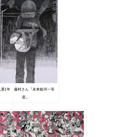
入選1年 藤村さん『未来銀河一等
星』