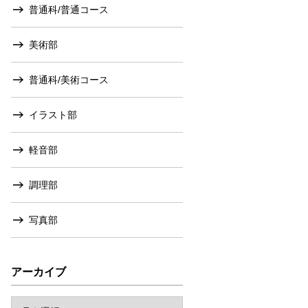
普通科/普通コース
美術部
普通科/美術コース
イラスト部
軽音部
調理部
写真部
アーカイブ