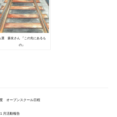
入選 森友さん 『この先にあるも
の』
度 オープンスクール日程
１月活動報告