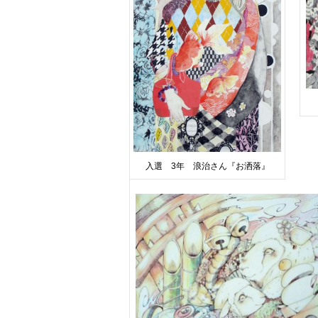
入選 3年 浪治さん『お洒落』