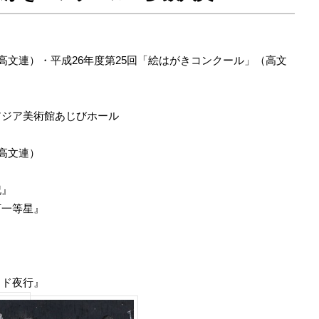
（高文連）
・平成26年度第25回「絵はがきコンクール」（高文
福岡アジア美術館あじびホール
（高文連）
記』
一等星』
』
ド夜行』