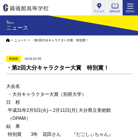
真颯館高等学校
アクセス
資料請求
MENU
News
ニュース
HOME
ニュース
・第2回大分キャラクター大賞 特別賞！
美術部
2019.02.05
・第2回大分キャラクター大賞 特別賞！
大会名
・大分キャラクター大賞（別府大学）
日 程
平成31年2月5日(火)～2月11日(月) 大分県立美術館
（OPAM）
結 果
特別賞 3年 花田さん 『だごしぃちゃん』