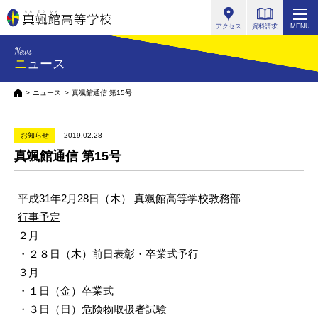
真颯館高等学校
アクセス
資料請求
MENU
News
ニュース
HOME
ニュース
真颯館通信 第15号
お知らせ
2019.02.28
真颯館通信 第15号
平成31年2月28日（木） 真颯館高等学校教務部
行事予定
２月
・２８日（木）前日表彰・卒業式予行
３月
・１日（金）卒業式
・３日（日）危険物取扱者試験