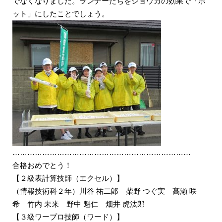
でなくなりました。ランナーたちをショウガの効果で「ホ
ット」にしたことでしょう。
………………………………………………………………
合格おめでとう！
【２級表計算技師（エクセル）】
（情報技術科２年）川谷 祐二郞 柴野 つぐ実 髙瀨 咲
希 竹内 未来 野中 魁仁 畑井 虎汰郎
【３級ワープロ技師（ワード）】