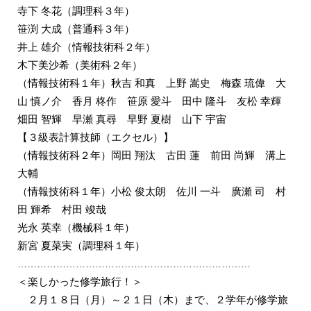
寺下 冬花（調理科３年）
笹渕 大成（普通科３年）
井上 雄介（情報技術科２年）
木下美沙希（美術科２年）
（情報技術科１年）秋吉 和真 上野 嵩史 梅森 琉偉 大
山 慎ノ介 香月 柊作 笹原 愛斗 田中 隆斗 友松 幸輝
畑田 智輝 早瀬 真尋 早野 夏樹 山下 宇宙
【３級表計算技師（エクセル）】
（情報技術科２年）岡田 翔汰 古田 蓮 前田 尚輝 溝上
大輔
（情報技術科１年）小松 俊太朗 佐川 一斗 廣瀬 司 村
田 輝希 村田 竣哉
光永 英幸（機械科１年）
新宮 夏菜実（調理科１年）
………………………………………………………………
＜楽しかった修学旅行！＞
２月１８日（月）～２１日（木）まで、２学年が修学旅