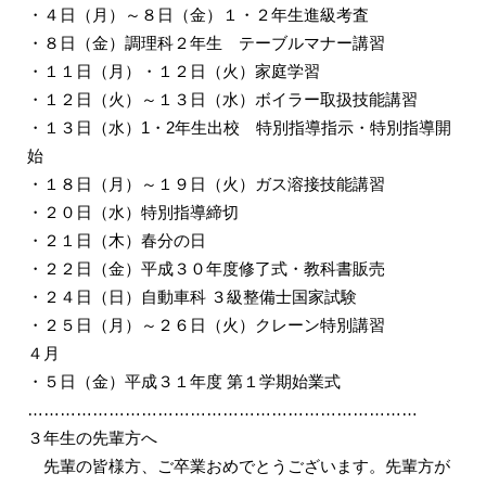
・４日（月）～８日（金）１・２年生進級考査
・８日（金）調理科２年生 テーブルマナー講習
・１１日（月）・１２日（火）家庭学習
・１２日（火）～１３日（水）ボイラー取扱技能講習
・１３日（水）1・2年生出校 特別指導指示・特別指導開
始
・１８日（月）～１９日（火）ガス溶接技能講習
・２０日（水）特別指導締切
・２１日（木）春分の日
・２２日（金）平成３０年度修了式・教科書販売
・２４日（日）自動車科 ３級整備士国家試験
・２５日（月）～２６日（火）クレーン特別講習
４月
・５日（金）平成３１年度 第１学期始業式
………………………………………………………………
３年生の先輩方へ
先輩の皆様方、ご卒業おめでとうございます。先輩方が