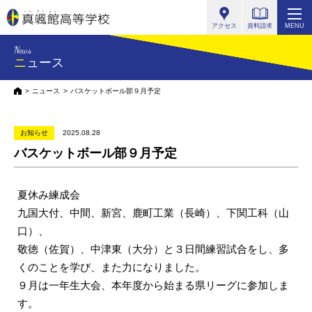
真颯館高等学校
アクセス
資料請求
MENU
News
ニュース
HOME
ニュース
バスケットボール部９月予定
お知らせ
2025.08.28
バスケットボール部９月予定
夏休み練成会
九国大付、中間、新宮、鹿町工業（長崎）、下関工科（山
口）、
敬徳（佐賀）、中津東（大分）と３日間練習試合をし、多
くのことを学び、また力になりました。
９月は一年生大会、本年度から始まる県リーグに参加しま
す。