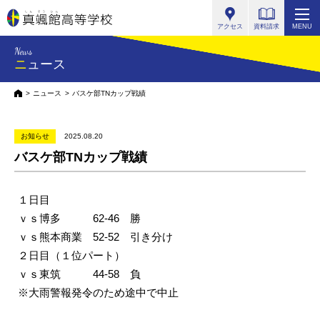
真颯館高等学校
アクセス
資料請求
MENU
News
ニュース
HOME
ニュース
バスケ部TNカップ戦績
お知らせ
2025.08.20
バスケ部TNカップ戦績
１日目
ｖｓ博多 62-46 勝
ｖｓ熊本商業 52-52 引き分け
２日目（１位パート）
ｖｓ東筑 44-58 負
※大雨警報発令のため途中で中止