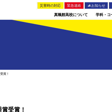
災害時の対応
緊急連絡
お知らせ
真颯館高校について
学科・コ
賞受賞！
秀賞受賞！