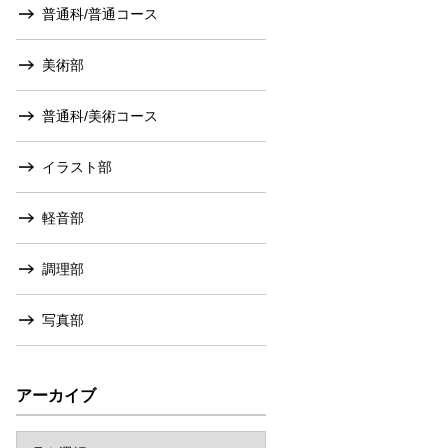
普通科/普通コース
美術部
普通科/美術コース
イラスト部
軽音部
調理部
写真部
アーカイブ