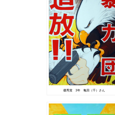
優秀賞 3年 亀田（千）さん