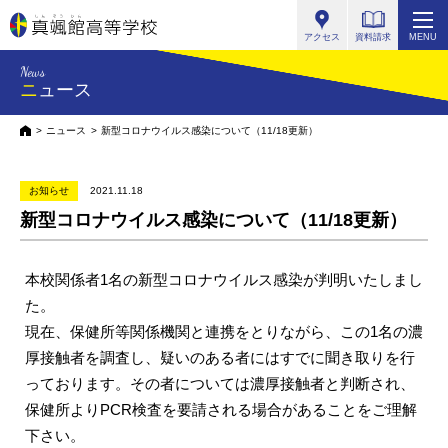
真颯館高等学校
アクセス
資料請求
MENU
News
ニュース
HOME
ニュース
新型コロナウイルス感染について（11/18更新）
お知らせ
2021.11.18
新型コロナウイルス感染について（11/18更新）
本校関係者1名の新型コロナウイルス感染が判明いたしまし
た。
現在、保健所等関係機関と連携をとりながら、この1名の濃
厚接触者を調査し、疑いのある者にはすでに聞き取りを行
っております。その者については濃厚接触者と判断され、
保健所よりPCR検査を要請される場合があることをご理解
下さい。