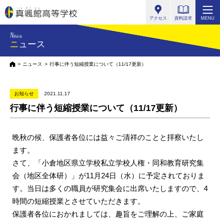
真颯館高等学校
アクセス
資料請求
MENU
News
ニュース
HOME
ニュース
行事に伴う短縮授業について（11/17更新）
お知らせ
2021.11.17
行事に伴う短縮授業について（11/17更新）
晩秋の候、保護者各位には益々ご清祥のことと拝察いたし
ます。
さて、「小倉地区県立学校私立学校人権・同和教育研究集
会（地区全体研）」が11月24日（水）に予定されておりま
す。当日は多くの職員が研究集会に出席いたしますので、4
時間の短縮授業とさせていただきます。
保護者各位におかれましては、趣旨をご理解の上、ご家庭