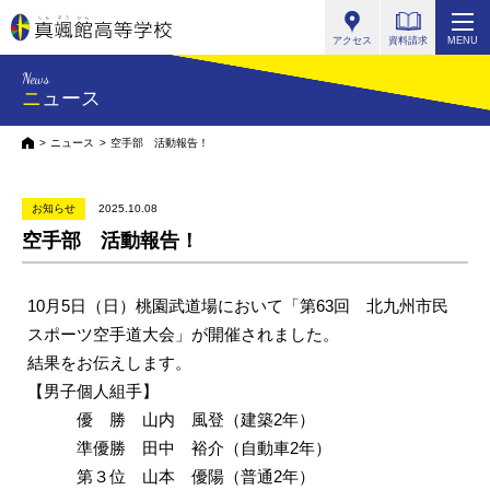
真颯館高等学校
アクセス
資料請求
MENU
News
ニュース
HOME
ニュース
空手部 活動報告！
お知らせ
2025.10.08
空手部 活動報告！
10月5日（日）桃園武道場において「第63回 北九州市民
スポーツ空手道大会」が開催されました。
結果をお伝えします。
【男子個人組手】
優 勝 山内 風登（建築2年）
準優勝 田中 裕介（自動車2年）
第３位 山本 優陽（普通2年）