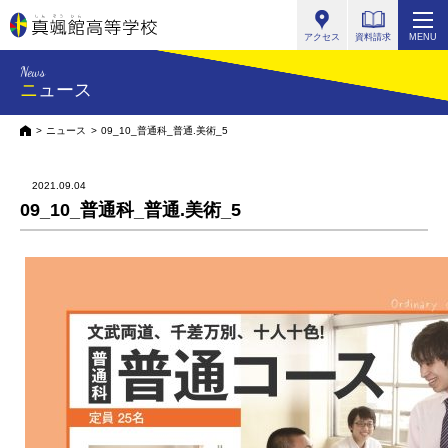
真颯館高等学校
アクセス
資料請求
MENU
News
ニュース
HOME
ニュース
09_10_普通科_普通.美術_5
2021.09.04
09_10_普通科_普通.美術_5