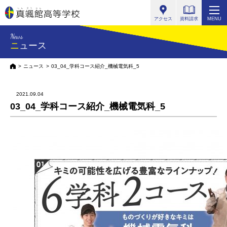
真颯館高等学校
アクセス
資料請求
MENU
News
ニュース
HOME
ニュース
03_04_学科コース紹介_機械電気科_5
2021.09.04
03_04_学科コース紹介_機械電気科_5