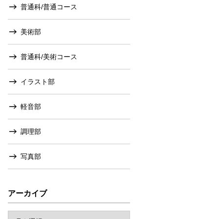
普通科/普通コース
美術部
普通科/美術コース
イラスト部
軽音部
調理部
写真部
アーカイブ