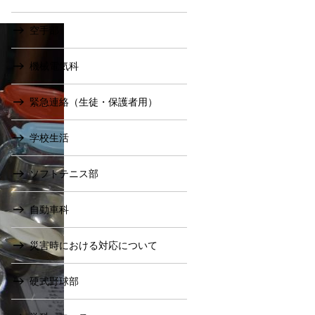
空手部
機械電気科
緊急連絡（生徒・保護者用）
学校生活
ソフトテニス部
自動車科
災害時における対応について
硬式野球部