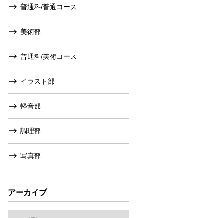
普通科/普通コース
美術部
普通科/美術コース
イラスト部
軽音部
調理部
写真部
アーカイブ