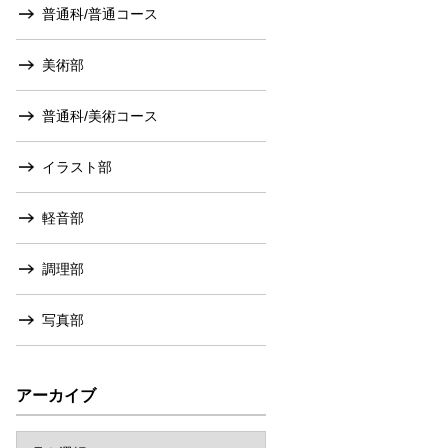
普通科/普通コース
美術部
普通科/美術コース
イラスト部
軽音部
調理部
写真部
アーカイブ