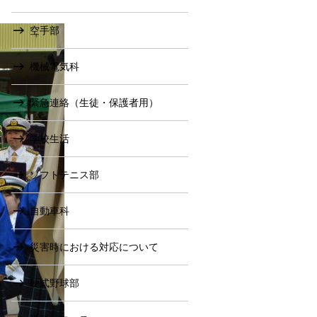
空手部
機械電気科
緊急連絡（生徒・保護者用）
学校生活
ソフトテニス部
自動車科
災害時における対応について
硬式野球部