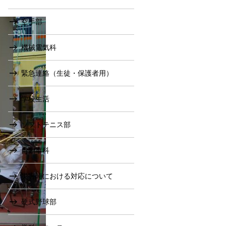
空手部
機械電気科
緊急連絡（生徒・保護者用）
学校生活
ソフトテニス部
自動車科
災害時における対応について
硬式野球部