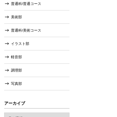
普通科/普通コース
美術部
普通科/美術コース
イラスト部
軽音部
調理部
写真部
アーカイブ