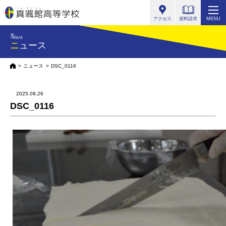
真颯館高等学校
アクセス
資料請求
MENU
News
ニュース
HOME
ニュース
DSC_0116
2025.09.26
DSC_0116