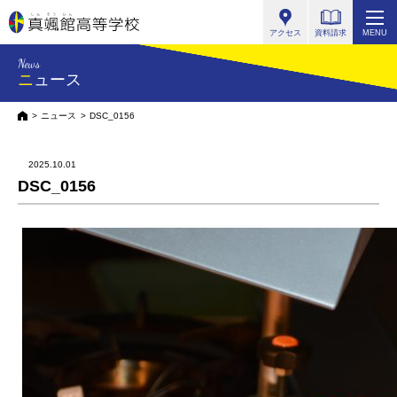
真颯館高等学校
アクセス
資料請求
MENU
News
ニュース
HOME
ニュース
DSC_0156
2025.10.01
DSC_0156