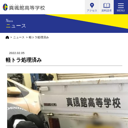
真颯館高等学校
アクセス
資料請求
MENU
News
ニュース
HOME
ニュース
軽トラ処理済み
2022.02.05
軽トラ処理済み