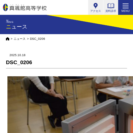
真颯館高等学校
アクセス
資料請求
MENU
News
ニュース
HOME
ニュース
DSC_0206
2025.10.18
DSC_0206