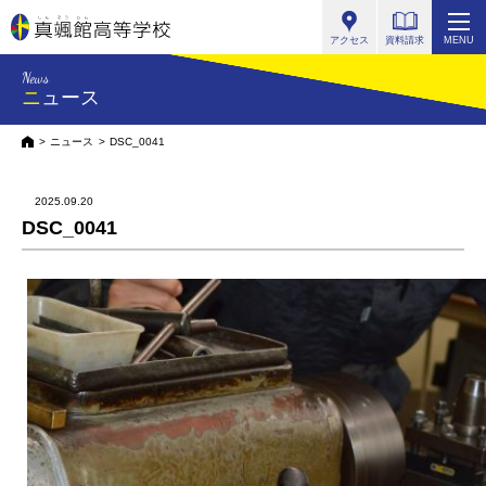
真颯館高等学校
アクセス
資料請求
MENU
News
ニュース
HOME
ニュース
DSC_0041
2025.09.20
DSC_0041