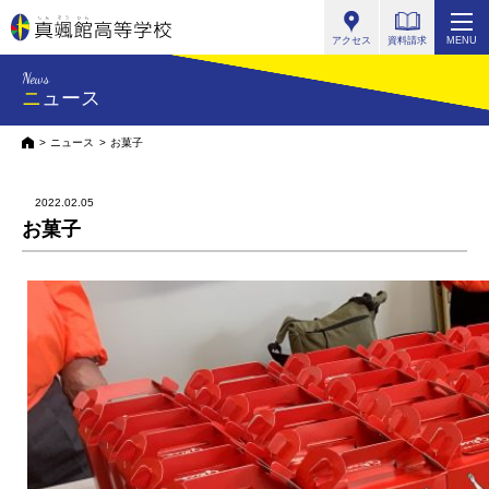
真颯館高等学校
アクセス
資料請求
MENU
News
ニュース
HOME
ニュース
お菓子
2022.02.05
お菓子