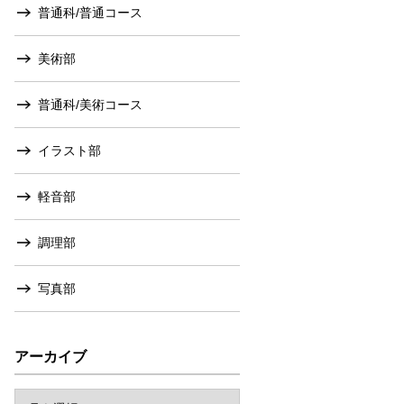
普通科/普通コース
美術部
普通科/美術コース
イラスト部
軽音部
調理部
写真部
アーカイブ