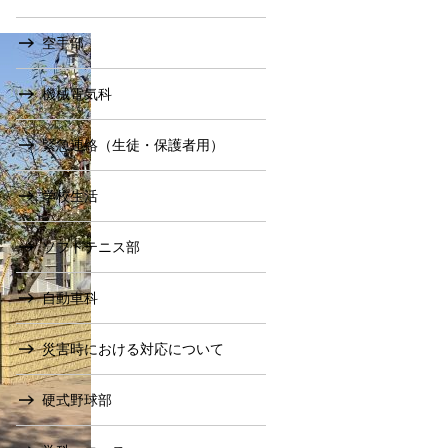
空手部
機械電気科
緊急連絡（生徒・保護者用）
学校生活
ソフトテニス部
自動車科
災害時における対応について
硬式野球部