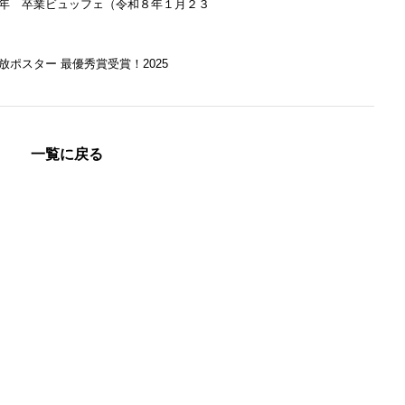
年 卒業ビュッフェ（令和８年１月２３
放ポスター 最優秀賞受賞！2025
一覧に戻る