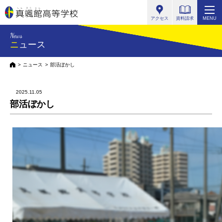
真颯館高等学校
アクセス
資料請求
MENU
News
ニュース
HOME
ニュース
部活ぼかし
2025.11.05
部活ぼかし