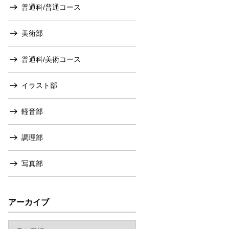
普通科/普通コース
美術部
普通科/美術コース
イラスト部
軽音部
調理部
写真部
アーカイブ