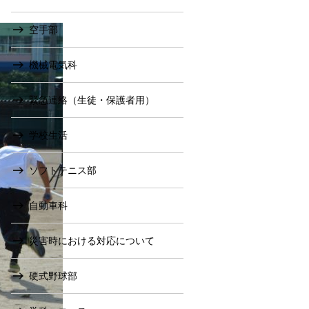
空手部
機械電気科
緊急連絡（生徒・保護者用）
学校生活
ソフトテニス部
自動車科
災害時における対応について
硬式野球部