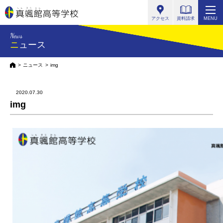
真颯館高等学校
アクセス
資料請求
MENU
News
ニュース
HOME
ニュース
img
2020.07.30
img