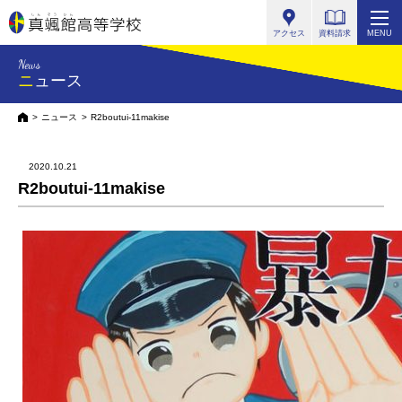
真颯館高等学校
アクセス
資料請求
MENU
News
ニュース
HOME
ニュース
R2boutui-11makise
2020.10.21
R2boutui-11makise