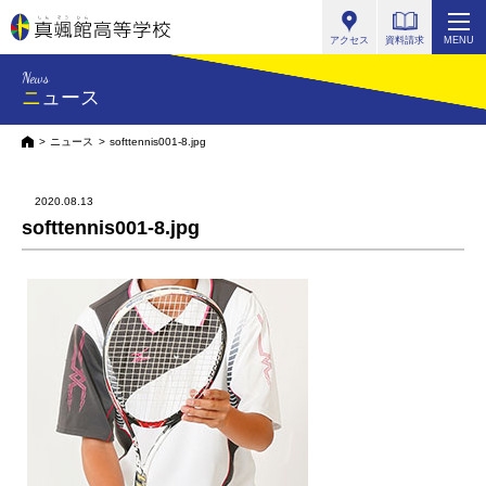
真颯館高等学校
アクセス
資料請求
MENU
News
ニュース
HOME
ニュース
softtennis001-8.jpg
2020.08.13
softtennis001-8.jpg