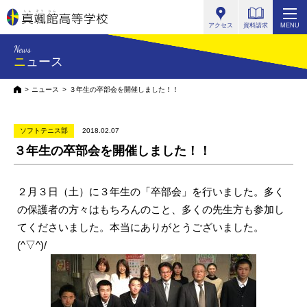
真颯館高等学校
アクセス
資料請求
MENU
News
ニュース
HOME
ニュース
３年生の卒部会を開催しました！！
ソフトテニス部
2018.02.07
３年生の卒部会を開催しました！！
２月３日（土）に３年生の「卒部会」を行いました。多く
の保護者の方々はもちろんのこと、多くの先生方も参加し
てくださいました。本当にありがとうございました。
(^▽^)/