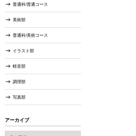
普通科/普通コース
美術部
普通科/美術コース
イラスト部
軽音部
調理部
写真部
アーカイブ