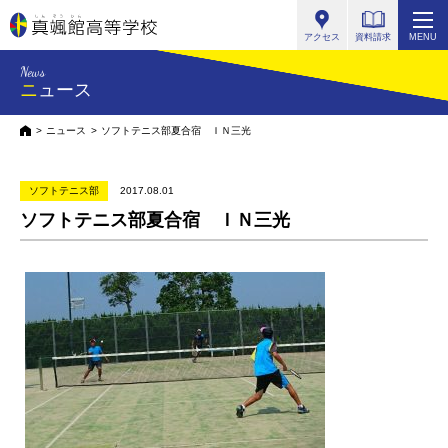
真颯館高等学校
アクセス
資料請求
MENU
News
ニュース
HOME
ニュース
ソフトテニス部夏合宿 ＩＮ三光
ソフトテニス部
2017.08.01
ソフトテニス部夏合宿 ＩＮ三光