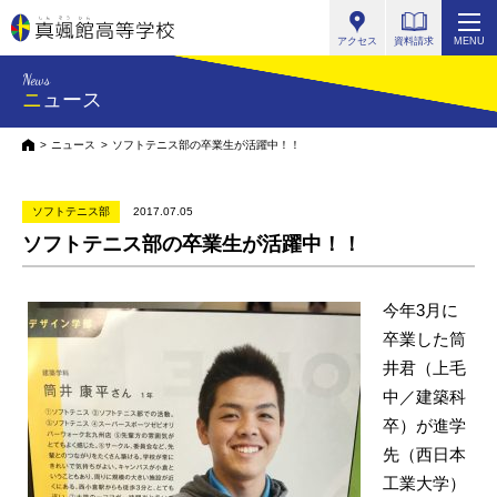
真颯館高等学校
アクセス
資料請求
MENU
News
ニュース
HOME
ニュース
ソフトテニス部の卒業生が活躍中！！
ソフトテニス部
2017.07.05
ソフトテニス部の卒業生が活躍中！！
今年3月に
卒業した筒
井君（上毛
中／建築科
卒）が進学
先（西日本
工業大学）