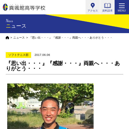
真颯館高等学校
アクセス
資料請求
MENU
News
ニュース
HOME
ニュース
『思い出・・・』『感謝・・・』両親へ・・・ありがとう・・・
ソフトテニス部
2017.06.06
『思い出・・・』『感謝・・・』両親へ・・・あ
りがとう・・・