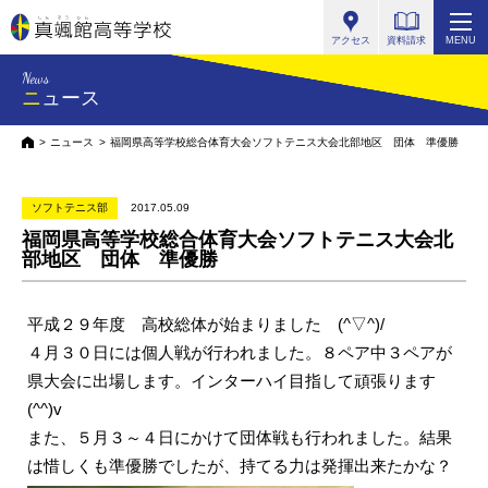
真颯館高等学校
アクセス
資料請求
MENU
News
ニュース
HOME
ニュース
福岡県高等学校総合体育大会ソフトテニス大会北部地区 団体 準優勝
ソフトテニス部
2017.05.09
福岡県高等学校総合体育大会ソフトテニス大会北
部地区 団体 準優勝
平成２９年度 高校総体が始まりました (^▽^)/
４月３０日には個人戦が行われました。８ペア中３ペアが
県大会に出場します。インターハイ目指して頑張ります
(^^)v
また、５月３～４日にかけて団体戦も行われました。結果
は惜しくも準優勝でしたが、持てる力は発揮出来たかな？