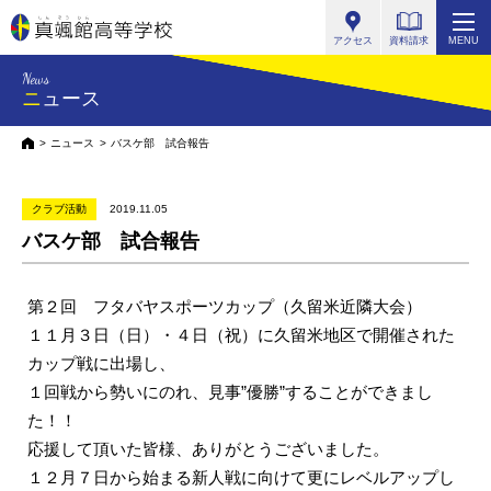
真颯館高等学校
アクセス
資料請求
MENU
News
ニュース
HOME
ニュース
バスケ部 試合報告
クラブ活動
2019.11.05
バスケ部 試合報告
第２回 フタバヤスポーツカップ（久留米近隣大会）
１１月３日（日）・４日（祝）に久留米地区で開催された
カップ戦に出場し、
１回戦から勢いにのれ、見事”優勝”することができまし
た！！
応援して頂いた皆様、ありがとうございました。
１２月７日から始まる新人戦に向けて更にレベルアップし