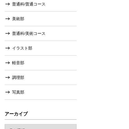
普通科/普通コース
美術部
普通科/美術コース
イラスト部
軽音部
調理部
写真部
アーカイブ