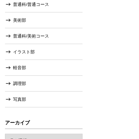
普通科/普通コース
美術部
普通科/美術コース
イラスト部
軽音部
調理部
写真部
アーカイブ