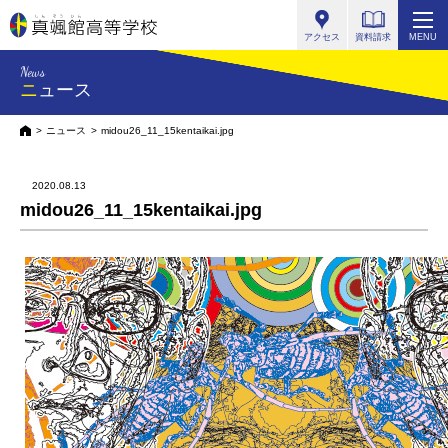
真颯館高等学校
アクセス
資料請求
MENU
News
ニュース
HOME
ニュース
midou26_11_15kentaikai.jpg
2020.08.13
midou26_11_15kentaikai.jpg