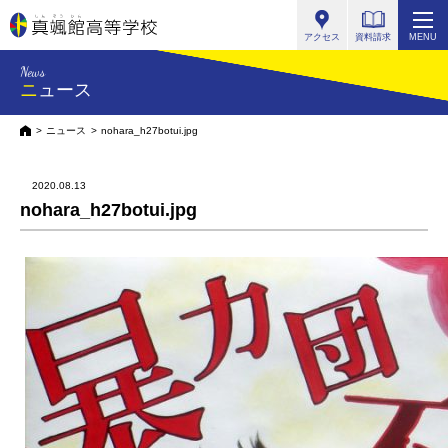
真颯館高等学校
アクセス
資料請求
MENU
News
ニュース
HOME
ニュース
nohara_h27botui.jpg
2020.08.13
nohara_h27botui.jpg