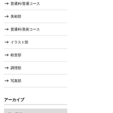
普通科/普通コース
美術部
普通科/美術コース
イラスト部
軽音部
調理部
写真部
アーカイブ