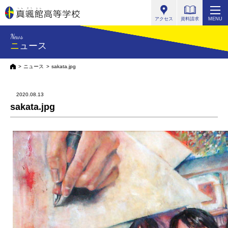
真颯館高等学校
アクセス
資料請求
MENU
News
ニュース
HOME
ニュース
sakata.jpg
2020.08.13
sakata.jpg