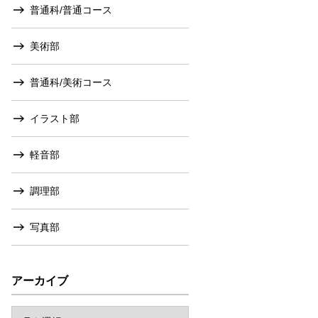
普通科/普通コース
美術部
普通科/美術コース
イラスト部
軽音部
調理部
写真部
アーカイブ