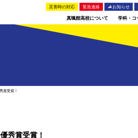
災害時の対応
緊急連絡
お知らせ
真颯館高校について
学科・コ
秀賞受賞！
優秀賞受賞！