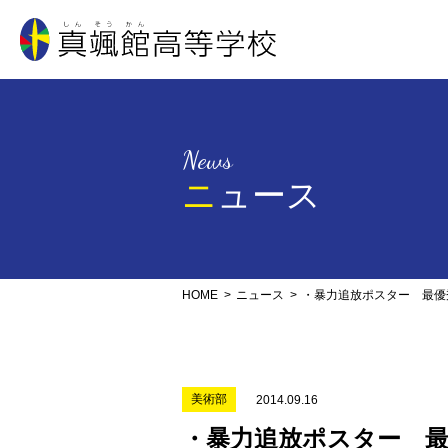
真颯館高等学校
News
ニュース
HOME
ニュース
・暴力追放ポスター 最優
美術部
2014.09.16
・暴力追放ポスター 最