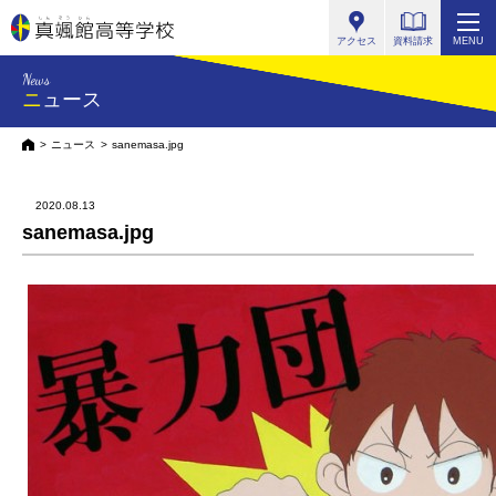
真颯館高等学校
アクセス
資料請求
MENU
News
ニュース
HOME
ニュース
sanemasa.jpg
2020.08.13
sanemasa.jpg